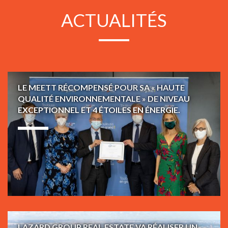
ACTUALITÉS
LE MEETT RÉCOMPENSÉ POUR SA « HAUTE
QUALITÉ ENVIRONNEMENTALE » DE NIVEAU
EXCEPTIONNEL ET 4 ÉTOILES EN ÉNERGIE.
18 M
LAZARD GROUP REAL ESTATE VA RÉALISER UN