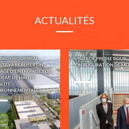
ACTUALITÉS
ARD GROUP REAL
VISITE DE PRESSE POUR
ATE VA RÉALISER UN
L'INAUGURATION DE ME
LAGE D’ENTREPRISES DE
000 M² DE HAUTE
LITÉ
IRONNEMENTALE
08 Mars 2021