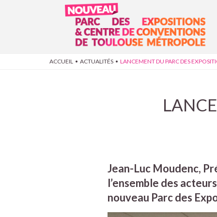
Aller au contenu principal
VOUS ÊTES ICI
ACCUEIL
•
ACTUALITÉS
•
LANCEMENT DU PARC DES EXPOSIT
LANCE
Jean-Luc Moudenc, Pré
l’ensemble des acteurs
nouveau Parc des Expo