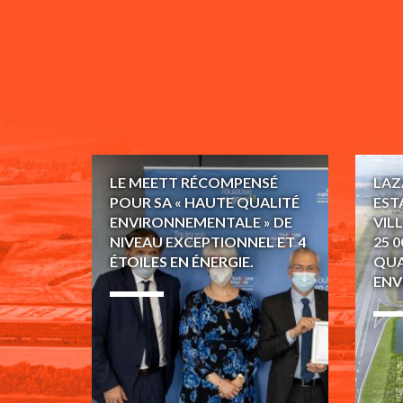
LE MEETT RÉCOMPENSÉ
LAZ
POUR SA « HAUTE QUALITÉ
EST
ENVIRONNEMENTALE » DE
VIL
NIVEAU EXCEPTIONNEL ET 4
25 
ÉTOILES EN ÉNERGIE.
QUA
ENV
18 Mars 2021