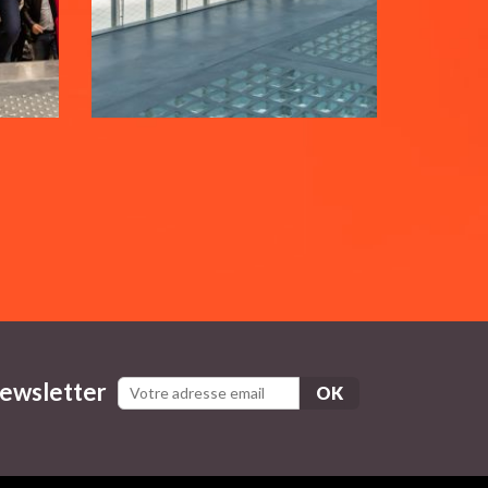
Votre adresse email
*
newsletter
glementations. Personnalisez vos préférences pour contrôler la ma